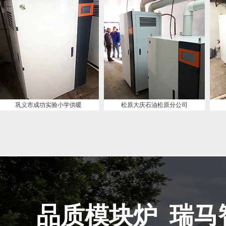
供暖
松原大庆石油松原分公司
陕西榆林采暖
品质模块炉 瑞马